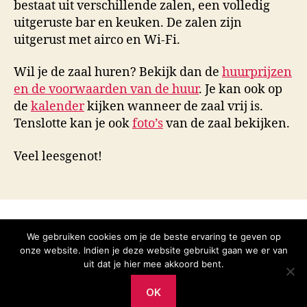
bestaat uit verschillende zalen, een volledig
uitgeruste bar en keuken. De zalen zijn
uitgerust met airco en Wi-Fi.
Wil je de zaal huren? Bekijk dan de
huurprijzen
en de voorwaarden van de huur
. Je kan ook op
de
kalender
kijken wanneer de zaal vrij is.
Tenslotte kan je ook
foto’s
van de zaal bekijken.
Veel leesgenot!
We gebruiken cookies om je de beste ervaring te geven op
Home
Info
Kalender
Foto’s
onze website. Indien je deze website gebruikt gaan we er van
&
uit dat je hier mee akkoord bent.
Reserveren
OK
© 2026
Jeugdheem Haaltert
Omhoog
↑